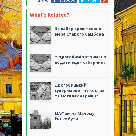
Share:
Facebook
Twitter
What's Related?
За хабар арештовано
мера Старого Самбора
У Дрогобичі затримано
податківця - хабарника
Дрогобицький
супермаркет на костях
та могилах евреїв!!?
МАФам на Малому
Ринку бути!