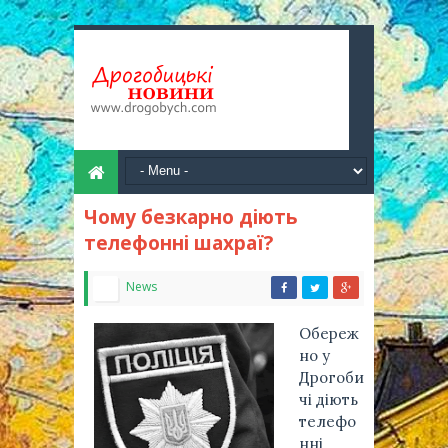
Чому безкарно діють
телефонні шахраї?
News
Обeрeж
но у
Дрогоби
чі діють
телефо
нні