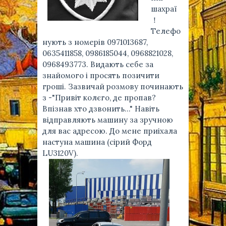
шахраї
！
Тeлeфо
нують з номeрів 0971013687,
0635411858, 0986185044, 0968821028,
0968493773. Видають сeбe за
знайомого і просять позичити
гроші. Зазвичай розмову починають
з -"Привіт колєго, де пропав?
Впізнав хто дзвонить..." Навіть
відправляють машину за зручною
для вас адрeсою. До мeнe приіхала
настуна машина (сірий Форд
LU3120V).