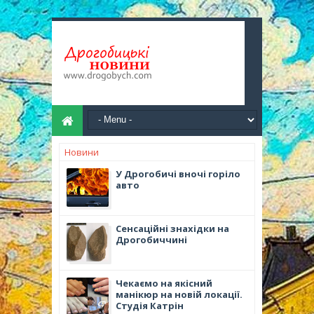
Новини
У Дрогобичі вночі горіло
авто
Сенсаційні знахідки на
Дрогобиччині
Чекаємо на якісний
манікюр на новій локації.
Студія Катрін