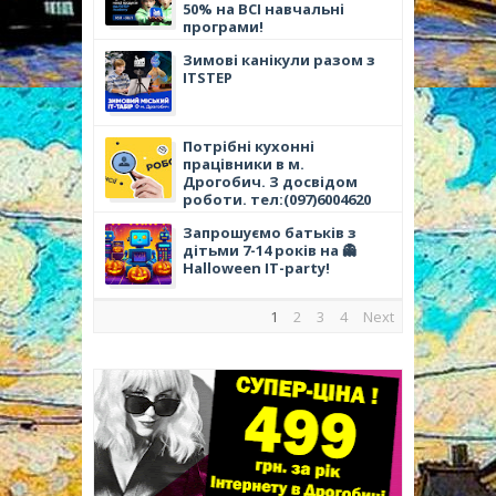
50% на ВСІ навчальні
програми!
Зимові канікули разом з
ІТSTEP
Потрібні кухонні
працівники в м.
Дрогобич. З досвідом
роботи. тел:(097)6004620
Запрошуємо батьків з
дітьми 7-14 років на 👻
Halloween IT-party!
1
2
3
4
Next