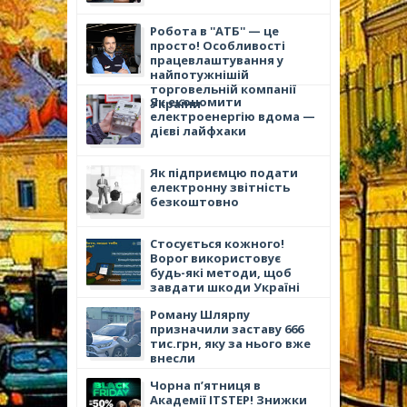
Робота в ''АТБ'' — це
просто! Особливості
працевлаштування у
найпотужнішій
торговельній компанії
Як економити
України
електроенергію вдома —
дієві лайфхаки
Як підприємцю подати
електронну звітність
безкоштовно
Стосується кожного!
Ворог використовує
будь-які методи, щоб
завдати шкоди Україні
Роману Шлярпу
призначили заставу 666
тис.грн, яку за нього вже
внесли
Чорна п’ятниця в
Академії ITSTEP! Знижки