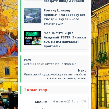
завдати шкоди Україні
Роману Шлярпу
призначили заставу 666
тис.грн, яку за нього
вже внесли
Чорна п’ятниця в
Академії ITSTEP! Знижки
50% на ВСІ навчальні
програми!
Останні роки життя Івана Франка
Львівський суд конфіскував автомобіль
із польською реєстрацією
1 коментар
Анонім
4 вересня 2017 р. о 14:18