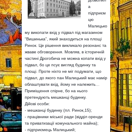
дозволил
а
підприєм
цю
Малицько
му викопати вхід у підвал під маг
азином
“Вишинька”, який знаходиться на площі
Ринок. Це рішення викликало резонанс та
жваве обговорення. Мовляв, в історичній
частині Дрогобича не можна копати вхід у
підвал, бо це псує вигляд будинку та
площі. Проте ніхто не міг подумати, що
підвал, до якого пан Малицький має намір
облаштувати вхід, йому не належить…
Приміщення спірне, бо на нього
претендують мешканці будинку.
Дійові особи:
- мешканці будинку (пл. Ринок,15);
- працівники міської ради (відділ оренди
та приватизації комунального майна);
- підприємець Малицький;