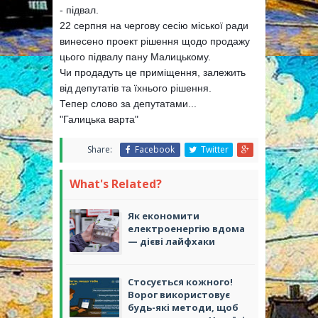
- підвал.
22 серпня на чергову сесію міської ради
винесено проект рішення щодо продажу
цього підвалу пану Малицькому.
Чи продадуть це приміщення, залежить
від депутатів та їхнього рішення.
Тепер слово за депутатами...
"Галицька варта"
Share:
Facebook
Twitter
What's Related?
Як економити
електроенергію вдома
— дієві лайфхаки
Стосується кожного!
Ворог використовує
будь-які методи, щоб