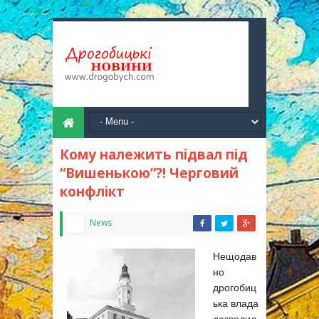
Кому належить підвал під
“Вишенькою”?! Черговий
конфлікт
News
Нещодав
но
дрогобиц
ька влада