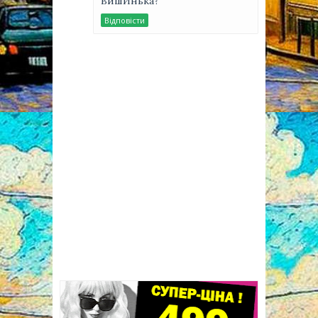
ВишИнька?
Відповісти