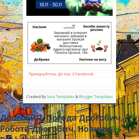
Приєднуйтесь До Нас У Facebook
Created By
Sora Templates
&
Blogger Templates
Дрогобич, Погода Дрогобич,
Робота Дрогобич, Новини,