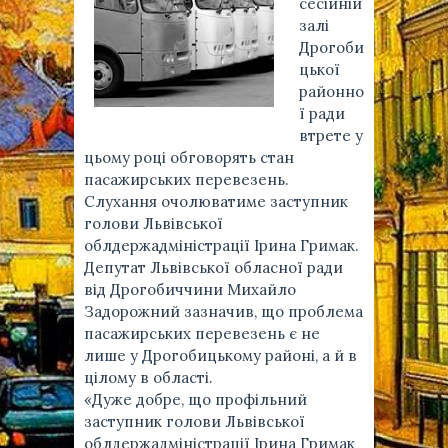
сесійній
залі
Дрогоби
цької
районно
ї ради
втрете у
цьому році обговорять стан
пасажирських перевезень.
Слухання очолюватиме заступник
голови Львівської
облдержадміністрації Ірина Гримак.
Депутат Львівської обласної ради
від Дрогобиччини Михайло
Задорожний зазначив, що проблема
пасажирських перевезень є не
лише у Дрогобицькому районі, а й в
цілому в області.
«Дуже добре, що профільний
заступник голови Львівської
облдержадміністрації Ірина Гримак