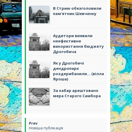
В Стрию обезголовили
пам'ятник Шевченку
Аудитори виявили
неефективне
використання бюджету
Дрогобича
Як у Дрогобичі
дендропарк
роздерибанили... (вілла
Яроша)
За хабар арештовано
мера Старого Самбора
Новіша публікація