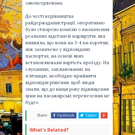
законсервована.
До честі керівництва
райдержадміністрації, оперативно
було створено комісію з визначення
реальних відстаней маршрутів, яка
виявила, що вони на 3-4 км коротші,
ніж зазначено у відповідних
паспортах, на основі яких
встановлювали вартість проїзду. На
слуханнях, запланованих на
п’ятницю, необхідно прийняти
відповідні рішення, щоб люди
знали, що до кінця року підвищення
ціни на пасажирські перевезення не
буде».
Share:
Facebook
Twitter
What's Related?