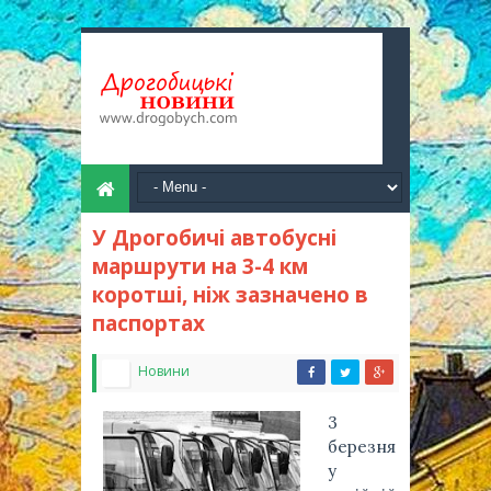
У Дрогобичі автобусні
маршрути на 3-4 км
коротші, ніж зазначено в
паспортах
Новини
3
березня
у