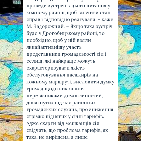
проведе зустрічі з цього питання у
кожному районі, щоб вивчити стан
справ і відповідно реагувати, – каже
М. Задорожний. – Якщо така зустріч
буде у Дрогобицькому районі, то
необхідно, щоб у ній взяли
якнайактивнішу участь
представники громадськості сіл і
селищ, які найкраще можуть
охарактеризувати якість
обслуговування пасажирів на
кожному маршруті, висловити думку
громад щодо виконання
перевізниками домовленостей,
досягнутих під час районних
громадських слухань, про зниження
стрімко піднятих у січні тарифів.
Адже скарги від мешканців сіл
свідчать, що проблема тарифів, як
така, не вирішена, а лише