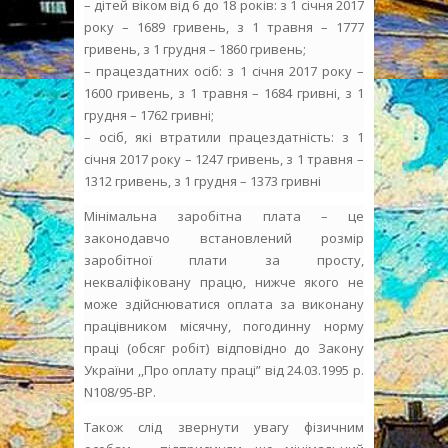
– дітей віком від 6 до 18 років: з 1 січня 2017
року – 1689 гривень, з 1 травня – 1777
гривень, з 1 грудня – 1860 гривень;
– працездатних осіб: з 1 січня 2017 року –
1600 гривень, з 1 травня – 1684 гривні, з 1
грудня – 1762 гривні;
– осіб, які втратили працездатність: з 1
січня 2017 року – 1247 гривень, з 1 травня –
1312 гривень, з 1 грудня – 1373 гривні
Мінімальна заробітна плата – це
законодавчо встановлений розмір
заробітної плати за просту,
некваліфіковану працю, нижче якого не
може здійснюватися оплата за виконану
працівником місячну, погодинну норму
праці (обсяг робіт) відповідно до Закону
України ,,Про оплату праці” від 24.03.1995 р.
N108/95-ВР.
Також слід звернути увагу фізичним