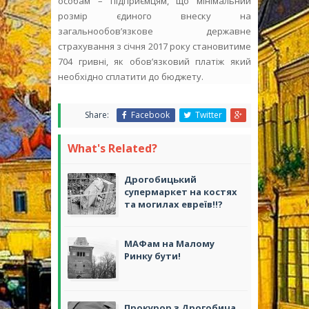
особам – підприємцям, що мінімальний
розмір єдиного внеску на
загальнообов’язкове державне
страхування з січня 2017 року становитиме
704 гривні, як обов’язковий платіж який
необхідно сплатити до бюджету.
Share:
Facebook
Twitter
What's Related?
Дрогобицький
супермаркет на костях
та могилах евреїв!!?
МАФам на Малому
Ринку бути!
Прокурор з Дрогобича