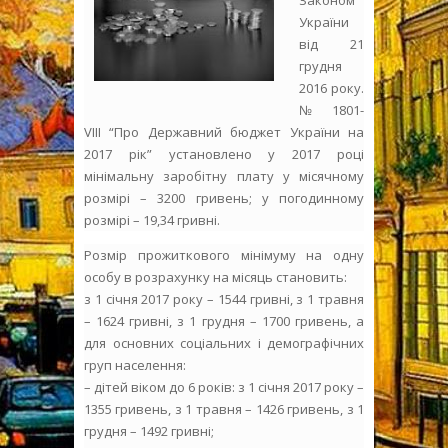
Законом
України
від 21
грудня
2016 року.
№ 1801-
VІІІ “Про Державний бюджет України на
2017 рік” установлено у 2017 році
мінімальну заробітну плату у місячному
розмірі – 3200 гривень; у погодинному
розмірі – 19,34 гривні.
Розмір прожиткового мінімуму на одну
особу в розрахунку на місяць становить:
з 1 січня 2017 року – 1544 гривні, з 1 травня
– 1624 гривні, з 1 грудня – 1700 гривень, а
для основних соціальних і демографічних
груп населення:
– дітей віком до 6 років: з 1 січня 2017 року –
1355 гривень, з 1 травня – 1426 гривень, з 1
грудня – 1492 гривні;