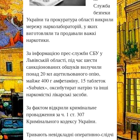
Служба
безпеки
України та прокуратура області викрили
мережу нарколабораторій, у яких
виготовляли та продавали важкі
наркотики.
За інформацією прес-служби СБУ у
Львівській області, під час шести
санкціонованих обшуків вилучили
понад 20 мл ацетильованого опію,
майже 400 г амфетаміну, 15 таблеток
«Subutex», оксибутират натрію та інші
наркомісткі лікарські засоби.
За фактом відкрили кримінальне
провадження за ч. 1 ст. 307
Кримінального кодексу України.
Тривають невідкладні оперативно-слідчі