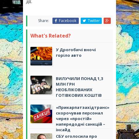
дії.
Share:
Facebook
Twitter
What's Related?
У Дрогобичі вночі
горіло авто
ВИЛУЧИЛИ ПОНАД 1,3
МЛН ГРН
НЕОБЛІКОВАНИХ
ГОТІВКОВИХ КОШТІВ
«Прикарпатзахідтранс»
скорочував персонал
через «простій»
напередодні санкцій –
інсайд
СБУ оголосила про