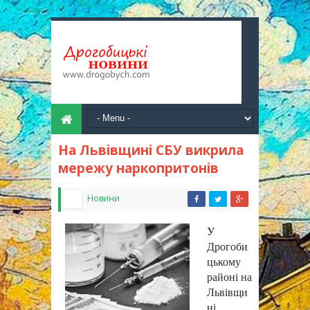
На Львівщині СБУ викрила
мережу наркопритонів
Новини
У
Дрогоби
цькому
районі на
Львівщи
ні