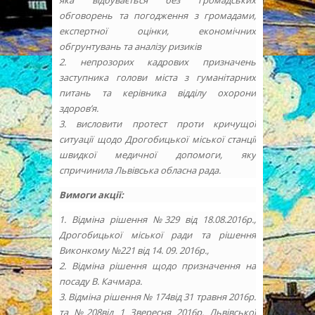
яка відбувається без громадських
обговорень та погодження з громадами,
експертної оцінки, економічних
обгрунтувань та аналізу ризиків
2. непрозорих кадрових призначень
заступника голови міста з гуманітарних
питань та керівника відділу охорони
здоров’я.
3. висловити протест проти кричущої
ситуації щодо Дрогобицької міської станції
швидкої медичної допомоги, яку
спричинила Львівська обласна рада.
Вимоги акції:
1. Відміна рішення №329 від 18.08.2016р.,
Дрогобицької міської ради та рішення
Виконкому №221 від 14. 09. 2016р.,
2. Відміна рішення щодо призначення на
посаду В. Качмара.
3. Відміна рішення № 174від 31 травня 2016р.
та №208від 1 Звересня 2016р. Львівської