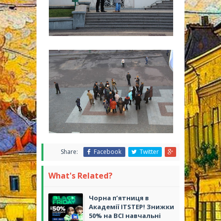
Share:
Facebook
Twitter
What's Related?
Чорна п’ятниця в
Академії ITSTEP! Знижки
50% на ВСІ навчальні