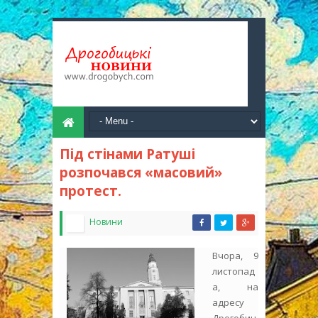
Під стінами Ратуші
розпочався «масовий»
протест.
Новини
Вчора, 9
листопад
а, на
адресу