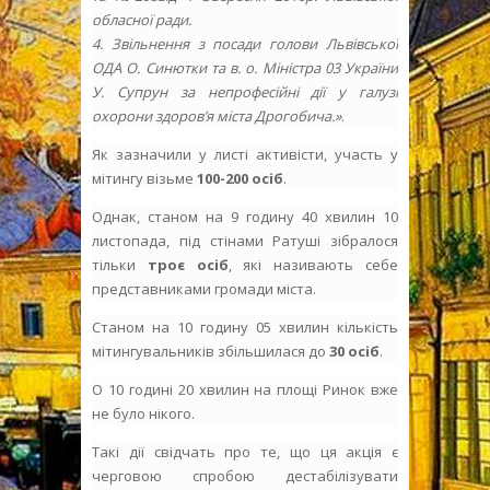
обласної ради.
4. Звільнення з посади голови Львівської
ОДА О. Синютки та в. о. Міністра 03 України
У. Супрун за непрофесійні дії у галузі
охорони здоров’я міста Дрогобича.»
.
Як зазначили у листі активісти, участь у
мітингу візьме
100-200 осіб
.
Однак, станом на 9 годину 40 хвилин 10
листопада, під стінами Ратуші зібралося
тільки
троє осіб
, які називають себе
представниками громади міста.
Станом на 10 годину 05 хвилин кількість
мітингувальників збільшилася до
30 осіб
.
О 10 годині 20 хвилин на площі Ринок вже
не було нікого.
Такі дії свідчать про те, що ця акція є
черговою спробою дестабілізувати