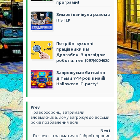
програми!
Зимові канікули разом з
ІТSTEP
Потрібні кухонні
працівники в м.
Дрогобич. З досвідом
роботи. тел:(097)6004620
Запрошуємо батьків з
дітьми 7-14 років на 👻
Halloween IT-party!
Правоохоронці затримали
зловмисника, йому загрожує до восьми
років позбавлення волі
Екс-зек із травматичної зброї поранив