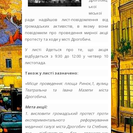
Дрогобиц
ької
міської
ради надійшов лист-повідомлення від
громадських активістів, в якому вони
повідомили про проведення мирної акції
протесту та ходи у місті Дрогобичі.
У листі йдеться про те, що акція
відбудеться з 9:30 до 12:00 у четвер 10
листопада.
Також у листі зазначено:
«Місце проведення: площа Ринок,1, вулиці
Театральна та Івана Мазепи міста
Дрогобича.
Мета акції:
1. висловити громадський протест проти
експериментального реформування
медичної галузі міста Дрогобич та Стебник,