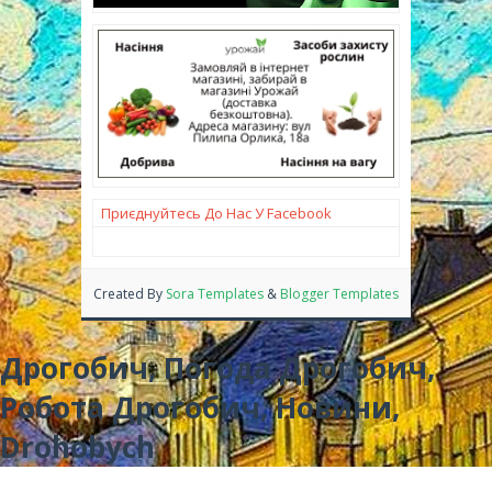
Приєднуйтесь До Нас У Facebook
Created By
Sora Templates
&
Blogger Templates
Дрогобич, Погода Дрогобич,
Робота Дрогобич, Новини,
Drohobych