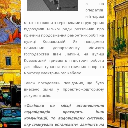
а, на
оператив
ній нараді
міського голови з керівниками структурних
підрозділів міської ради роз’яснили про
причини продовження ремонтних робіт на
вулиці Ковальській. Як повідомив
начальник департаменту міського
господарства Іван Лепкий, на вулиці
Ковальській тривають підготовчі роботи
для облаштування електричних опор та
монтажу електричного кабелю.
Також посадовець повідомив, що було
внесено зміни у проектно-кошторисну
документацію.
«Оскільки на місці встановлення
водовідводів проходять інші
комунікації, то водовідвідну систему,
яку планували встановити, замінять на