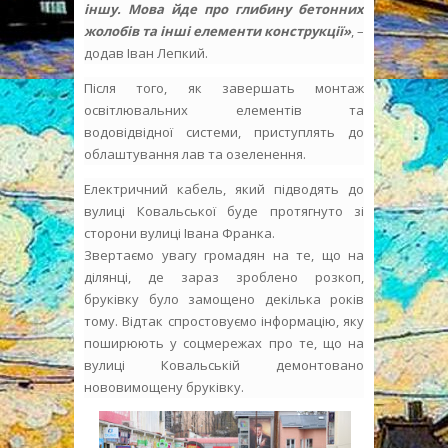
іншу. Мова йде про глибину бетонних
жолобів та інші елементи конструкції»
, –
додав Іван Лепкий.
Після того, як завершать монтаж
освітлювальних елементів та
водовідвідної системи, приступлять до
облаштування лав та озеленення.
Електричний кабель, який підводять до
вулиці Ковальської буде протягнуто зі
сторони вулиці Івана Франка.
Звертаємо увагу громадян на те, що на
ділянці, де зараз зроблено розкоп,
бруківку було замощено декілька років
тому. Відтак спростовуємо інформацію, яку
поширюють у соцмережах про те, що на
вулиці Ковальській демонтовано
нововимощену бруківку.