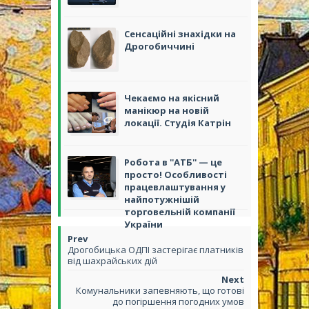
Сенсаційні знахідки на
Дрогобиччині
Чекаємо на якісний
манікюр на новій
локації. Студія Катрін
Робота в ''АТБ'' — це
просто! Особливості
працевлаштування у
найпотужнішій
торговельній компанії
України
Дрогобицька ОДПІ застерігає платників
від шахрайських дій
Комунальники запевняють, що готові
до погіршення погодних умов