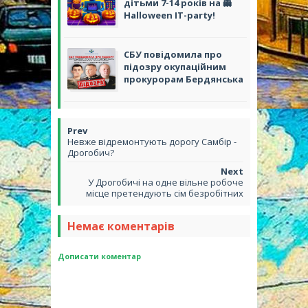
дітьми 7-14 років на 👻
Halloween IT-party!
СБУ повідомила про
підозру окупаційним
прокурорам Бердянська
Невже відремонтують дорогу Самбір -
Дрогобич?
У Дрогобичі на одне вільне робоче
місце претендують сім безробітних
Немає коментарів
Дописати коментар