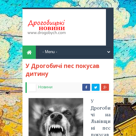
У Дрогобичі пес покусав
дитину
Новини
У
Дрогоби
чі на
Львівщи
ні пес
покусав