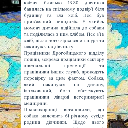
квітня близько 13.30 дівчинка
бавилась на спільному подвір’ї біля
будинку та їла хліб. Пес був
прив’язаний неподалік. У якийсь
момент дитина підійшла до собаки
та поділилась з ним хлібом. Пес з’їв
хліб, після чого зірвався з шнура та
накинувся на дівчинку.
Працівники Дрогобицького відділу
поліції, зокрема працівники сектору
ювенальної превенції та
працівники інших служб, проводять
перевірку за цим фактом. Собака,
який накинувся на дитину,
ізольований, його обстежують
працівники лікарні ветеринарної
медицини.
Правоохоронці встановили, що
собака належить 61-річному сусіду
родини дівчинки. Щодо нього