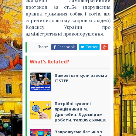
складено адміністративний
протокол за ст.154 (порушення
правил тримання собак і котів, що
спричинило шкоду здоров’ю людей)
Кодексу України про
адміністративні правопорушення.
Share:
Facebook
Twitter
What's Related?
Зимові канікули разом з
ІТSTEP
Потрібні кухонні
працівники в м.
Дрогобич. З досвідом
роботи. тел:(097)6004620
Запрошуємо батьків з