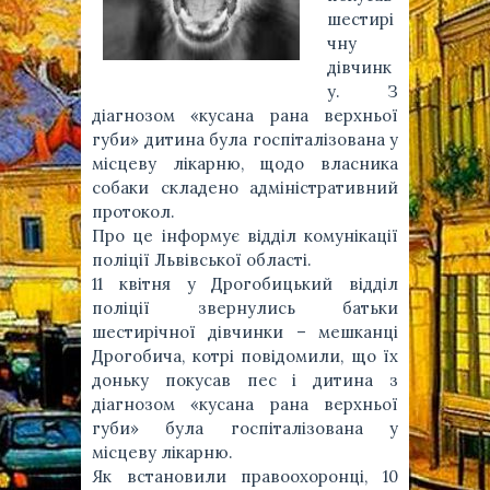
шестирі
чну
дівчинк
у. З
діагнозом «кусана рана верхньої
губи» дитина була госпіталізована у
місцеву лікарню, щодо власника
собаки складено адміністративний
протокол.
Про це інформує відділ комунікації
поліції Львівської області.
11 квітня у Дрогобицький відділ
поліції звернулись батьки
шестирічної дівчинки – мешканці
Дрогобича, котрі повідомили, що їх
доньку покусав пес і дитина з
діагнозом «кусана рана верхньої
губи» була госпіталізована у
місцеву лікарню.
Як встановили правоохоронці, 10