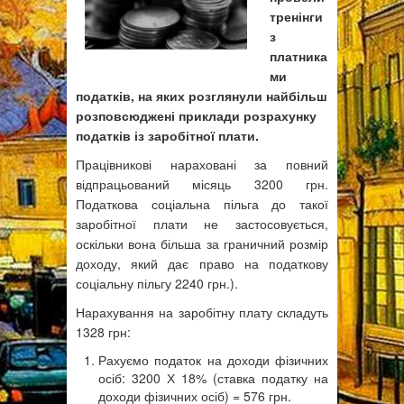
тренінги
з
платника
ми
податків, на яких розглянули найбільш
розповсюджені приклади розрахунку
податків із заробітної плати.
Працівникові нараховані за повний
відпрацьований місяць 3200 грн.
Податкова соціальна пільга до такої
заробітної плати не застосовується,
оскільки вона більша за граничний розмір
доходу, який дає право на податкову
соціальну пільгу 2240 грн.).
Нарахування на заробітну плату складуть
1328 грн:
Рахуємо податок на доходи фізичних
осіб: 3200 Х 18% (ставка податку на
доходи фізичних осіб) = 576 грн.