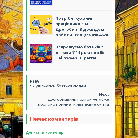
Потрібні кухонні
працівники в м.
Дрогобич. З досвідом
роботи. тел:(097)6004620
Запрошуємо батьків з
дітьми 7-14 років на 👻
Halloween IT-party!
Як ушльопки бояться людей
Дрогобицький полігон не може
постійно приймати львівське сміття
Немає коментарів
Дописати коментар