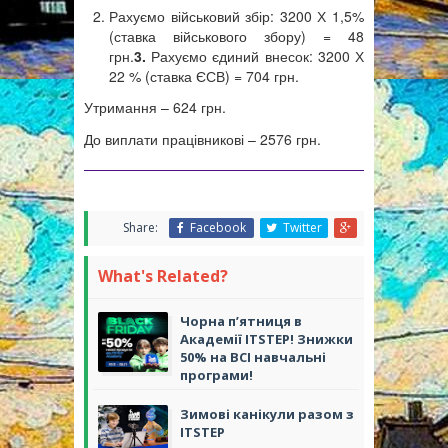
Рахуємо військовий збір: 3200 Х 1,5%
(ставка військового збору) = 48
грн.
3.
Рахуємо єдиний внесок: 3200 Х
22 % (ставка ЄСВ) = 704 грн.
Утримання – 624 грн.
До виплати працівникові – 2576 грн.
Share:
Facebook
Twitter
What's Related?
Чорна п’ятниця в
Академії ITSTEP! Знижки
50% на ВСІ навчальні
програми!
Зимові канікули разом з
ІТSTEP