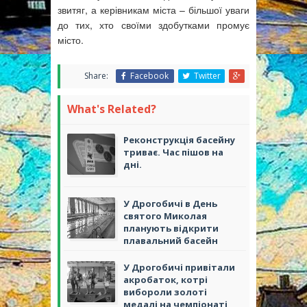
звитяг, а керівникам міста – більшої уваги
до тих, хто своїми здобутками промує
місто.
Share:
Facebook
Twitter
What's Related?
Реконструкція басейну
триває. Час пішов на
дні.
У Дрогобичі в День
святого Миколая
планують відкрити
плавальний басейн
У Дрогобичі привітали
акробаток, котрі
вибороли золоті
медалі на чемпіонаті