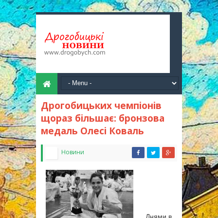
Дрогобицьких чемпіонів
щораз більшає: бронзова
медаль Олесі Коваль
Новини
Днями в