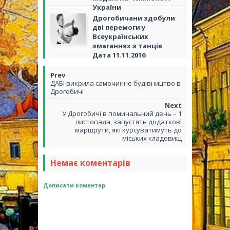
України
Дрогобичани здобули
дві перемоги у
Всеукраїнських
змаганнях з танців
Дата 11.11.2016
ДАБІ викрила самочинне будівництво в
Дрогобичі
У Дрогобичі в поминальний день – 1
листопада, запустять додаткові
маршрути, які курсуватимуть до
міських кладовищ
Немає коментарів
Дописати коментар