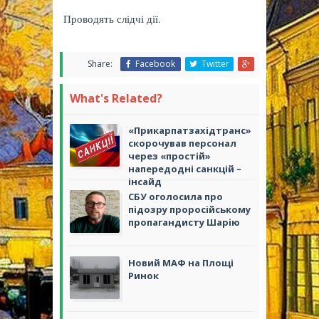
Проводять слідчі дії.
Share:
Facebook
Twitter
What's Related?
«Прикарпатзахідтранс»
скорочував персонал
через «простій»
напередодні санкцій –
інсайд
СБУ оголосила про
підозру проросійському
пропагандисту Шарію
Новий МАФ на Площі
Ринок