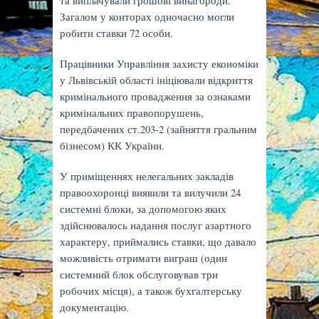
та виплачували грошові винагороди.
Загалом у конторах одночасно могли
робити ставки 72 особи.
Працівники Управління захисту економіки
у Львівській області ініціювали відкриття
кримінального провадження за ознаками
кримінальних правопорушень,
передбачених ст.203-2 (зайняття гральним
бізнесом) КК України.
У приміщеннях нелегальних закладів
правоохоронці виявили та вилучили 24
системні блоки, за допомогою яких
здійснювалось надання послуг азартного
характеру, приймались ставки, що давало
можливість отримати виграш (один
системний блок обслуговував три
робочих місця), а також бухгалтерську
документацію.