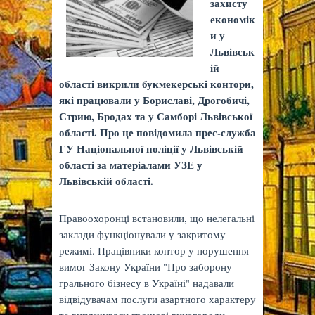
захисту
економік
и у
Львівськ
ій
області викрили букмекерські контори,
які працювали у Бориславі, Дрогобичі,
Стрию, Бродах та у Самборі Львівської
області. Про це повідомила прес-служба
ГУ Національної поліції у Львівській
області за матеріалами УЗЕ у
Львівській області.
Правоохоронці встановили, що нелегальні
заклади функціонували у закритому
режимі. Працівники контор у порушення
вимог Закону України "Про заборону
грального бізнесу в Україні" надавали
відвідувачам послуги азартного характеру