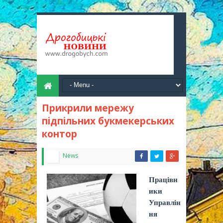
Прикрили мережу
підпільних букмекерських
контор
News
Працівн
ики
Управлін
ня