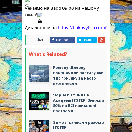
Чекаємо на Вас з 09:00 на нашому 
схилі!
Детальніше на 
https://bukovytsia.com/
Share:
Facebook
Twitter
What's Related?
Роману Шлярпу
призначили заставу 666
тис.грн, яку за нього
вже внесли
Чорна п’ятниця в
Академії ITSTEP! Знижки
50% на ВСІ навчальні
програми!
Зимові канікули разом з
ІТSTEP