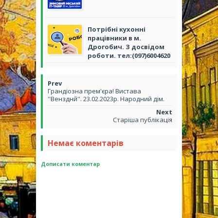
Потрібні кухонні
працівники в м.
Дрогобич. З досвідом
роботи. тел:(097)6004620
Грандіозна прем'єра! Вистава
''Вензднй''. 23.02.2023р. Народний дім.
Старіша публікація
Немає коментарів
Дописати коментар