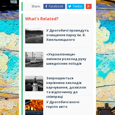
Share:
Facebook
Twitter
What's Related?
У Дрогобичі проведуть
очищення парку ім. Б.
Хмельницького
«Укрзалізниця»
змінила розклад руху
швидкісних поїздів
Запрошуються
керівники закладів
харчування, дозвілля
та відпочинку до
співпраці
У Дрогобичі вночі
горіло авто