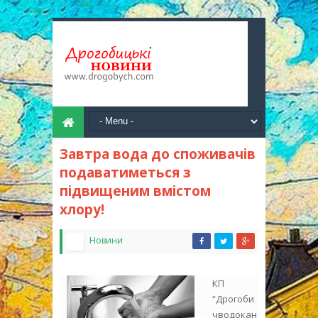
Завтра вода до споживачів
подаватиметься з
підвищеним вмістом
хлору!
Новини
КП
“Дрогоби
чводокан