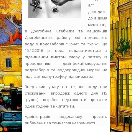
ал”
доводить
до відома
мешканці
в Дрогобича, Стебника та мешканців
Дрогобицького району, які споживають
воду з водозаборів “Гірне” та “Уріж”, що
15.12.2016 р. вода подаватиметься з
підвищеним вмістом хлору у зв’язку із
проведенням дезінфекції-хлорування
водозаборів та водопровідної мережі на
підставі плану-графіку підприємства.
Звертаємо увагу на те, що воду при
споживанні впродовж одного дня (15
грудня) потрібно відстоювати протягом
однієї години та кип’ятити.
Адміністрація водоканалу просить
вибачення за тимчасові незручності.