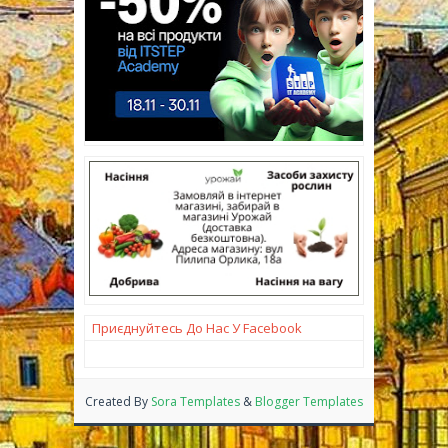
Приєднуйтесь До Нас У Facebook
Created By
Sora Templates
&
Blogger Templates