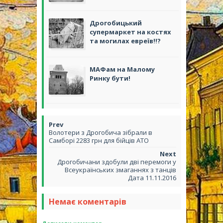
Дрогобицький
супермаркет на костях
та могилах евреїв!!?
МАФам на Малому
Ринку бути!
Волотери з Дрогобича зібрали в
Самборі 2283 грн для бійців АТО
Дрогобичани здобули дві перемоги у
Всеукраїнських змаганнях з танців
Дата 11.11.2016
Немає коментарів