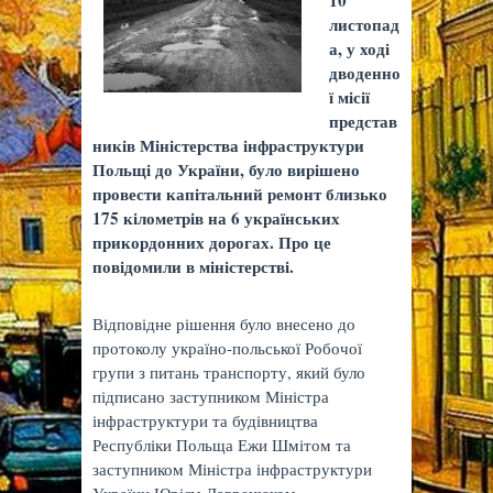
10
листопад
а, у ході
дводенно
ї місії
представ
ників Міністерства інфраструктури
Польщі до України, було вирішено
провести капітальний ремонт близько
175 кілометрів на 6 українських
прикордонних дорогах. Про це
повідомили в міністерстві.
Відповідне рішення було внесено до
протоколу україно-польської Робочої
групи з питань транспорту, який було
підписано заступником Міністра
інфраструктури та будівництва
Республіки Польща Ежи Шмітом та
заступником Міністра інфраструктури