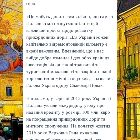
євро.
«Це мабуть досить символічно, що саме з
Польщею ми плануємо втілити цей
важливий проект щодо розвитку
прикордонних доріг. Для України кожен
капітально відремонтований кілометр є
вкрай важливим. Впевнений, що з нас
вийде добра команда і для обох країн ця
інвестиція відкриє нові транзитні та
туристичні можливості та закріпить наші
торгово-економічні стосунки», – зазначив
Голова Укравтодору Славомір Новак.
Нагадаємо, у вересні 2015 року Україна і
Польща уклали міжурядову угоду про
надання кредиту у розмірі 100 млн. євро
на покращення прикордонних доріг та
митного сполучення. На початку жовтня
2016 року Верховна Рада ухвалила
відповідний закон, яким розподілила