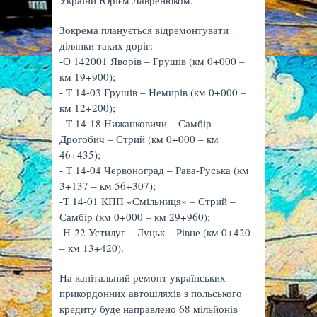
України Юрієм Лавренюком.
Зокрема планується відремонтувати
ділянки таких доріг:
-О 142001 Яворів – Грушів (км 0+000 –
км 19+900);
- Т 14-03 Грушів – Немирів (км 0+000 –
км 12+200);
- Т 14-18 Нижанковичи – Самбір –
Дрогобич – Стрий (км 0+000 – км
46+435);
- Т 14-04 Червоноград – Рава-Руська (км
3+137 – км 56+307);
-Т 14-01 КПП «Смільниця» – Стрий –
Самбір (км 0+000 – км 29+960);
-Н-22 Устилуг – Луцьк – Рівне (км 0+420
– км 13+420).
На капітальний ремонт українських
прикордонних автошляхів з польського
кредиту буде направлено 68 мільйонів